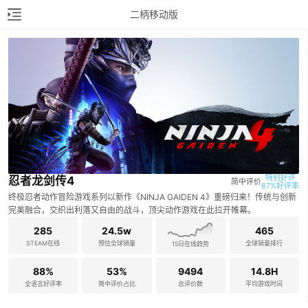
二柄移动版
特别好评

忍者龙剑传4
简中评价
87%好评率
终极忍者动作冒险游戏系列以新作《NINJA GAIDEN 4》重磅归来！传统与创新
完美融合，交织出利落又自由的战斗，顶尖动作游戏在此拉开帷幕。
285
24.5w
465
STEAM在线
预估全球销量
全球销量排行
15日在线趋势
88%
53%
9494
14.8H
全语言好评率
简中评价占比
总评价数
平均游戏时间