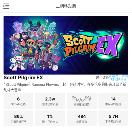
二柄移动版
4 篇用户评测

Scott Pilgrim EX
简中评价
75%好评率
与Scott Pilgrim和Ramona Flowers一起，穿越时空，在多伦多的街头开启全新
乱斗大冒险！
6
2.3w
14
STEAM在线
预估全球销量
本月平均在线
15日在线趋势
86%
1%
484
5.7H
全语言好评率
简中评价占比
总评价数
平均游戏时间