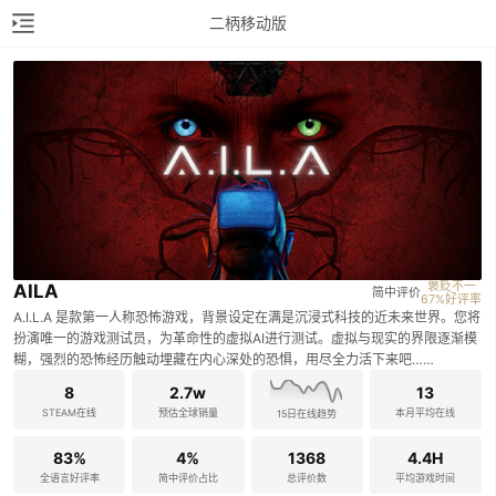
二柄移动版
褒贬不一

AILA
简中评价
67%好评率
A.I.L.A 是款第一人称恐怖游戏，背景设定在满是沉浸式科技的近未来世界。您将
扮演唯一的游戏测试员，为革命性的虚拟AI进行测试。虚拟与现实的界限逐渐模
糊，强烈的恐怖经历触动埋藏在内心深处的恐惧，用尽全力活下来吧……
8
2.7w
13
STEAM在线
预估全球销量
本月平均在线
15日在线趋势
83%
4%
1368
4.4H
全语言好评率
简中评价占比
总评价数
平均游戏时间