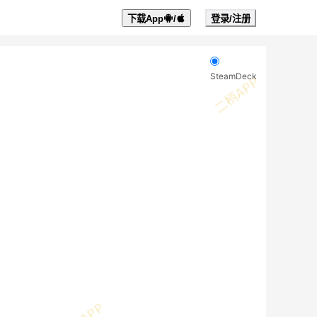
下载App
/
登录/注册
SteamDeck