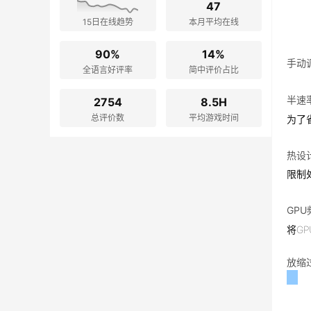
47
15日在线趋势
本月平均在线
90%
14%
手动
全语言好评率
简中评价占比
半速
2754
8.5H
总评价数
平均游戏时间
为了
热设计
限制
GP
将G
放缩