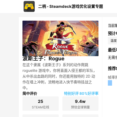
二柄 - Steamdeck游戏优化设置专题
当前
预计
温度：
最低
无需
波斯王子：Rogue
在这个隶属《波斯王子》系列的动作爬跳
推荐S
roguelite 游戏中，你将直面入侵王都的军队，
从中杀出血路的同时，你还能用独特的 2D 动
帧率
作在墙上冲刺，流畅地进入快节奏特技战之
中。
简中评价
特别好评 80%好评率
25
9.4w
STEAM在线
预估全球销量