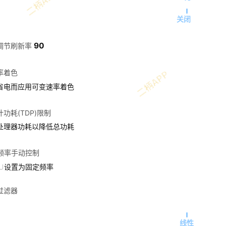
关闭
90
调节刷新率
率着色
省电而应用可变速率着色
功耗(TDP)限制
处理器功耗以降低总功耗
U频率手动控制
PU设置为固定频率
过滤器
线性