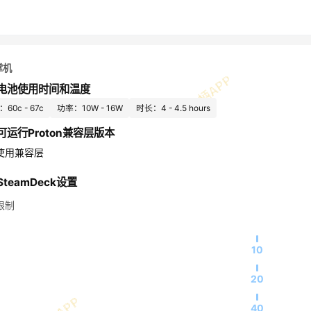
掌机
电池使用时间和温度
60c - 67c
功率：10W - 16W
时长：4 - 4.5 hours
可运行Proton兼容层版本
使用兼容层
teamDeck设置
限制
10
20
40