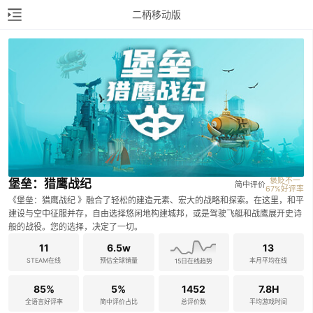
二柄移动版
褒贬不一

堡垒：猎鹰战纪
简中评价
67%好评率
《堡垒：猎鹰战纪 》融合了轻松的建造元素、宏大的战略和探索。在这里，和平
建设与空中征服并存，自由选择悠闲地构建城邦，或是驾驶飞艇和战鹰展开史诗
般的战役。您的选择，决定了一切。
11
6.5w
13
STEAM在线
预估全球销量
本月平均在线
15日在线趋势
85%
5%
1452
7.8H
全语言好评率
简中评价占比
总评价数
平均游戏时间