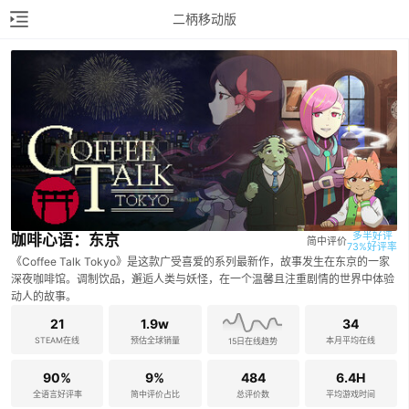
二柄移动版
多半好评

咖啡心语：东京
简中评价
73%好评率
《Coffee Talk Tokyo》是这款广受喜爱的系列最新作，故事发生在东京的一家
深夜咖啡馆。调制饮品，邂逅人类与妖怪，在一个温馨且注重剧情的世界中体验
动人的故事。
21
1.9w
34
STEAM在线
预估全球销量
本月平均在线
15日在线趋势
90%
9%
484
6.4H
全语言好评率
简中评价占比
总评价数
平均游戏时间