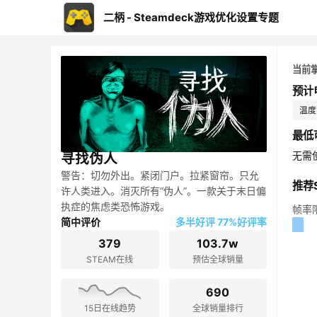
二柄 - Steamdeck游戏优化设置专题
当前
预计
温度：
最低
无需
寻找伪人
警告：切勿外出。紧闭门户。拉紧窗帘。只允
推荐S
许人类进入。消灭所有“伪人”。一款关于末日偏
执症的焦虑类恐怖游戏。
帧率
简中评价
多半好评 77%好评率
379
103.7w
STEAM在线
预估全球销量
690
15日在线趋势
全球销量排行