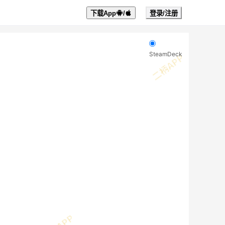
下载App
/
登录/注册
SteamDeck