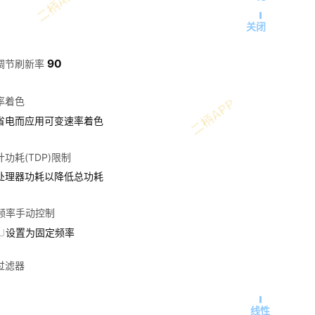
关闭
90
调节刷新率
率着色
省电而应用可变速率着色
功耗(TDP)限制
处理器功耗以降低总功耗
U频率手动控制
PU设置为固定频率
过滤器
线性