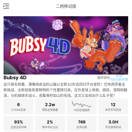
二柄移动版
好评

Bubsy 4D
简中评价
100%好评率
这只臭名昭著、满嘴俏皮话的山猫以全新3D形态回归平台冒险！巴布西带着全
新挑战、全新技能和更鲜明的个性重磅归来。在外星球上奔跑、跳跃、滑翔和翻
滚，与机械绵羊战斗，收集堆积如山的毛线。这次又会闹出什么乱子呢？
6
2.2w
12
STEAM在线
预估全球销量
本月平均在线
15日在线趋势
93%
2%
749
3.0H
全语言好评率
简中评价占比
总评价数
平均游戏时间