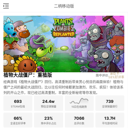
二柄移动版
褒贬不一

植物大战僵尸：重植版
简中评价
58%好评率
经典游戏《植物大战僵尸》回归，高清重制后带来赏心悦目的画面体验！植物与
僵尸之间的最初大战回归，比以往任何时候都更加激烈、欢乐、疯狂！体验该系
列的开山之作，现已经过高清重制，丰富的全新秘密等你发现。
693
24.4w
739
STEAM在线
预估全球销量
全球销量排行
15日在线趋势
66%
23%
7066
13.7H
全语言好评率
简中评价占比
总评价数
平均游戏时间