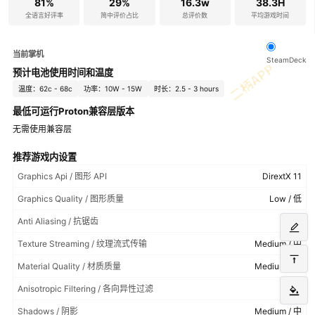
81%
29%
16.3w
38.3H
全语言好评率
简中评价占比
总评价数
平均游戏时间
当前掌机
SteamDeck
预计电池使用时间和温度
温度：62c - 68c
功率：10W - 15W
时长：2.5 - 3 hours
最低可运行Proton兼容层版本
无需使用兼容层
推荐游戏内设置
Graphics Api / 图形 API
DirextX 11
Graphics Quality / 图形质量
Low / 低
Anti Aliasing / 抗锯齿
FXAA
Texture Streaming / 纹理流式传输
Medium / 中
Material Quality / 材质质量
Medium / 中
Anisotropic Filtering / 各向异性过滤
2x
Shadows / 阴影
Medium / 中