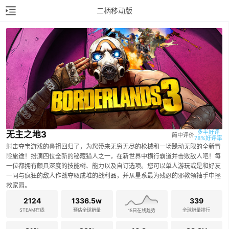
二柄移动版
多半好评

无主之地3
简中评价
78%好评率
射击夺宝游戏的鼻祖回归了，为您带来无穷无尽的枪械和一场躁动无限的全新冒
险旅途！扮演四位全新的秘藏猎人之一，在新世界中横行霸道并击败敌人吧！每
一位都拥有颇具深度的技能树、能力以及自订选项。您可以单人游玩或是和好友
一同与疯狂的敌人作战夺取成堆的战利品，并从星系最为残忍的邪教领袖手中拯
救家园。
2124
1336.5w
339
STEAM在线
预估全球销量
全球销量排行
15日在线趋势