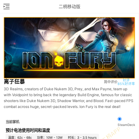
二柄移动版
好评

离子狂暴
简中评价
85%好评率
3D Realms, creators of Duke Nukem 3D, Prey, and Max Payne, team up
with Voidpoint to bring back the legendary Build Engine, famous for classic
shooters like Duke Nukem 3D, Shadow Warrior, and Blood. Fast-paced FPS
combat across huge, secret-packed levels. Ion Fury is the real deal!
当前掌机
SteamDeck
预计电池使用时间和温度
温度：62c - 68c
功率：10W - 13W
时长：3 - 3.5 hours