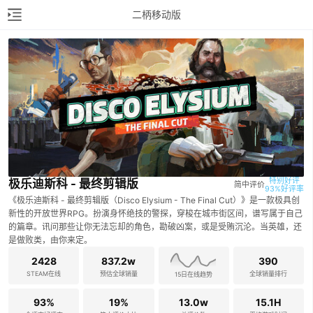
二柄移动版
特别好评

极乐迪斯科 - 最终剪辑版
简中评价
93%好评率
《极乐迪斯科 - 最终剪辑版（Disco Elysium - The Final Cut）》是一款极具创
新性的开放世界RPG。扮演身怀绝技的警探，穿梭在城市街区间，谱写属于自己
的篇章。讯问那些让你无法忘却的角色，勘破凶案，或是受贿沉沦。当英雄，还
是做败类，由你来定。
2428
837.2w
390
STEAM在线
预估全球销量
全球销量排行
15日在线趋势
93%
19%
13.0w
15.1H