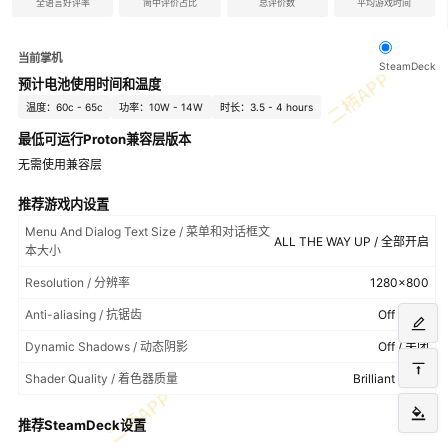
全语言好评率
简中评价占比
总评价数
平均游戏时间
当前掌机
SteamDeck
预计电池使用时间和温度
温度：60c - 65c
功率：10W - 14W
时长：3.5 - 4 hours
最低可运行Proton兼容层版本
无需使用兼容层
推荐游戏内设置
Menu And Dialog Text Size / 菜单和对话框文
ALL THE WAY UP / 全部开启
本大小
Resolution / 分辨率
1280x800
Anti-aliasing / 抗锯齿
Off / 关闭
Dynamic Shadows / 动态阴影
Off / 关闭
Shader Quality / 着色器质量
Brilliant / 出色
推荐SteamDeck设置