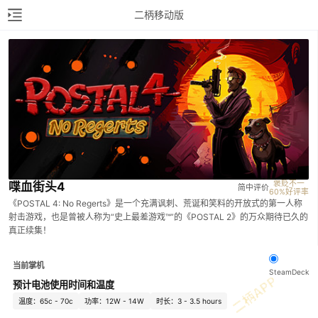
二柄移动版
褒贬不一

喋血街头4
简中评价
60%好评率
《POSTAL 4: No Regerts》是一个充满讽刺、荒诞和笑料的开放式的第一人称
射击游戏，也是曾被人称为“史上最差游戏™”的《POSTAL 2》的万众期待已久的
真正续集！
当前掌机
SteamDeck
预计电池使用时间和温度
温度：65c - 70c
功率：12W - 14W
时长：3 - 3.5 hours