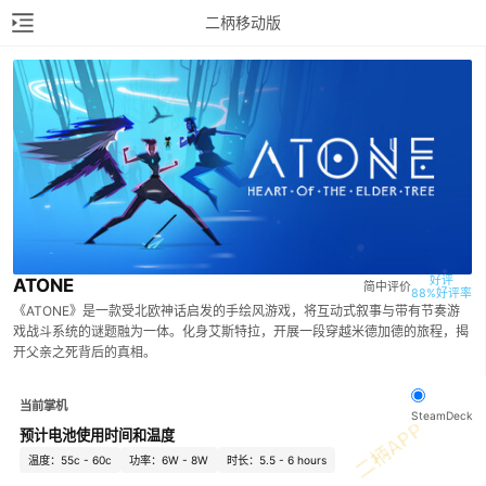
二柄移动版
好评

ATONE
简中评价
88%好评率
《ATONE》是一款受北欧神话启发的手绘风游戏，将互动式叙事与带有节奏游
戏战斗系统的谜题融为一体。化身艾斯特拉，开展一段穿越米德加德的旅程，揭
开父亲之死背后的真相。
当前掌机
SteamDeck
预计电池使用时间和温度
温度：55c - 60c
功率：6W - 8W
时长：5.5 - 6 hours