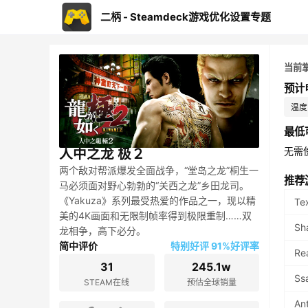
二柄 - Steamdeck游戏优化设置专题
当前
预计
温度：
最低
无需
人中之龙 极２
两个敌对帮派爆发全面战争，“堂岛之龙”桐生一
推荐
马必须面对野心勃勃的“关西之龙”乡田龙司。
《Yakuza》系列最受热爱的作品之一，现以精
Te
美的4K画面和无限制帧率得到极限重制……双
Sh
龙相争，高下必分。
简中评价
特别好评 91%好评率
Re
31
245.1w
Ss
STEAM在线
预估全球销量
An