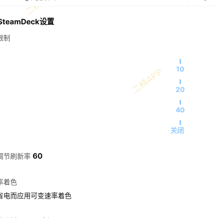
teamDeck设置
限制
10
20
40
关闭
60
调节刷新率
率着色
省电而应用可变速率着色