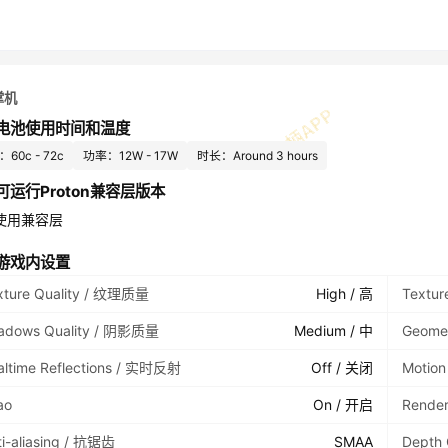
掌机
电池使用时间和温度
60c - 72c
功率：12W - 17W
时长：Around 3 hours
可运行Proton兼容层版本
使用兼容层
游戏内设置
xture Quality / 纹理质量
High / 高
Textur
adows Quality / 阴影质量
Medium / 中
Geome
altime Reflections / 实时反射
Off / 关闭
Motio
ao
On / 开启
Rende
ti-aliasing / 抗锯齿
SMAA
Depth 