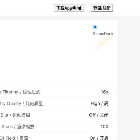
下载App
/
登录/注册
SteamDeck
e Filtering / 纹理过滤
16x
try Quality / 几何质量
High / 高
n Blur / 运动模糊
Off / 关闭
r Scale / 渲染缩放
100
Of Field / 景深
On / 开启