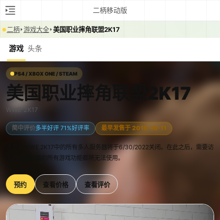
二柄移动版
二柄
游戏大全
美国职业摔角联盟2K17
游戏
头条
PS4 / XBOX ONE / STEAM
美国职业摔角联盟2K17
WWE 2K17
简中评价
多半好评 71%好评率
最早发售于 2016-10-11
注意：WWE 2K17中的所有多人服务器将于6/30/2022关闭。在此之后，需要访
问在线服务器的所有游戏功能都将无法使用。
预约
查看价格
查看评价
0:00