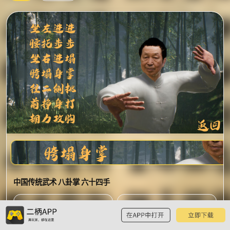
中国传统武术 八卦掌 六十四手
预
-
-
览
综合评分
玩过评分