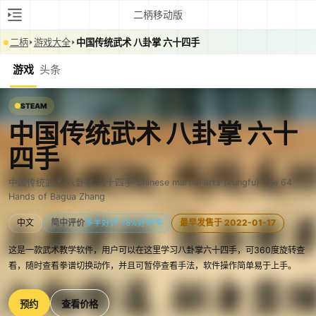
二柄移动版
二柄
游戏大全
中国传统武术 八卦掌 六十四手
游戏
头条
STEAM
中国传统武术 八卦掌 六十
四手
中国传统武术 八卦掌 六十四手 Chinese martial arts (kungfu) The 64
Hands of Bagua Zhang
中文
简中评价
多半好评 78%好评率
最早发售于 2022-01-17
这是一款武术教学软件，用户可以在这里学习八卦掌六十四手，可360度旋转查
看，随时查看拳谱切换动作，并且可暂停查看手法，软件操作简单易于上手。
预约
查看价格