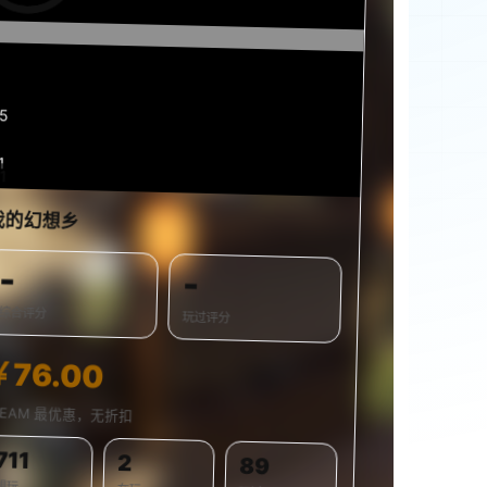
15
1
1
0%
我的幻想乡
-
-
综合评分
玩过评分
￥76.00
TEAM 最优惠，无折扣
711
2
89
想玩