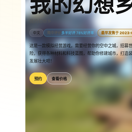
我的幻想
我的幻想乡
中文
简中评价
多半好评 78%好评率
最早发售于 2023-
这是一款模拟经营游戏，需要经营你的空中之城，招募
险，获得各种材料和科技蓝图，帮助你修建城市，打造
发展壮大吧！
预约
查看价格