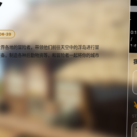
乡
预
0:
06-20
览
/
1:4
世界各地的冒险者，带领他们前往天空中的浮岛进行冒
1:4
装备，制造各种后勤物资等，和冒险者一起将你的城市
S