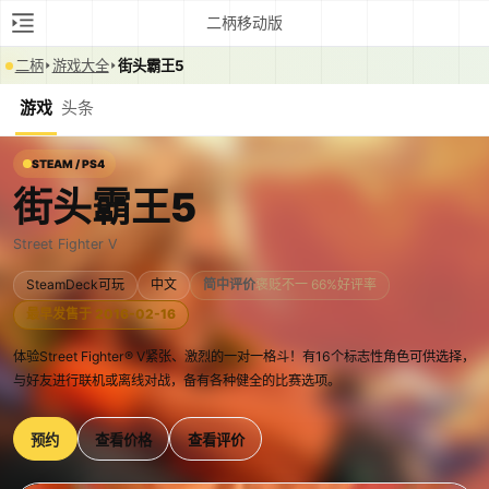
二柄移动版
二柄
游戏大全
街头霸王5
游戏
头条
STEAM / PS4
街头霸王5
Street Fighter V
SteamDeck可玩
中文
简中评价
褒贬不一 66%好评率
最早发售于 2016-02-16
体验Street Fighter® V紧张、激烈的一对一格斗！有16个标志性角色可供选择，
与好友进行联机或离线对战，备有各种健全的比赛选项。
预约
查看价格
查看评价
0:00