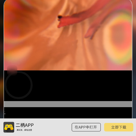
预
览
0:16
/