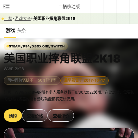
二柄移动版
二柄
游戏大全
美国职业摔角联盟2K18
游戏
头条
STEAM / PS4 / XBOX ONE / SWITCH
美国职业摔角联盟2K18
WWE 2K18
简中评价
褒贬不一 50%好评率
最早发售于 2017-10-17
注意：WWE 2K18中的所有多人服务器将于6/30/2022关闭。在此之后，需要访
问在线服务器的所有游戏功能都将无法使用。
预约
查看价格
查看评价
0:00