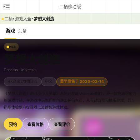
二柄移动版
二柄
游戏大全
梦想大创造
游戏
头条
PS4
梦想大创造
Dreams Universe
HK商店2/3档订阅
中文
最早发售于 2020-02-14
《梦想大创造》由《小小大星球》系列开发商Molecule制作，是一款充满想象力
的游戏作品，在游戏中玩家们能创造出任何东西，从互动冒险和横版游戏，甚至
还能体验到FPS游戏以及益智游戏体验。
预约
查看价格
查看评价
0:00