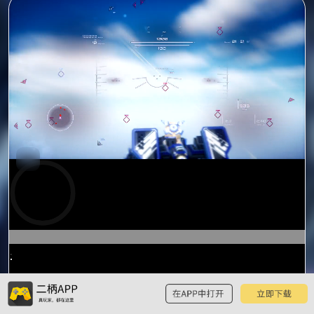
预
览
0:16
/
1:26