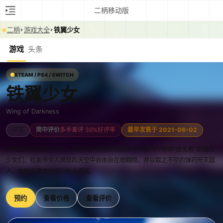
二柄移动版
二柄
游戏大全
铁翼少女
游戏
头条
STEAM / PS4 / SWITCH
铁翼少女
Wing of Darkness
中文
简中评价
多半差评 36%好评率
最早发售于 2021-06-02
游戏进行分为两个部分，首先玩家们将亲自操纵与不明飞行物体“虚无者”交战的
少女们，在美得令人屏息的天空中自由自在地翱翔，并以取之不尽的弹药歼灭敌
人，体验充满爽快感的射击游戏。
预约
查看价格
查看评价
0:00