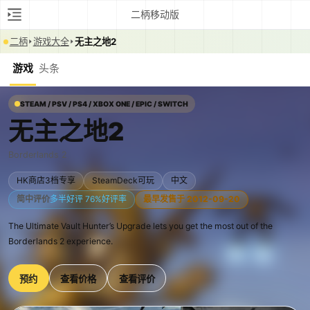
二柄移动版
二柄
游戏大全
无主之地2
游戏
头条
STEAM / PSV / PS4 / XBOX ONE / EPIC / SWITCH
无主之地2
Borderlands 2
HK商店3档专享
SteamDeck可玩
中文
简中评价
多半好评 76%好评率
最早发售于 2012-09-20
The Ultimate Vault Hunter’s Upgrade lets you get the most out of the
Borderlands 2 experience.
预约
查看价格
查看评价
0:00