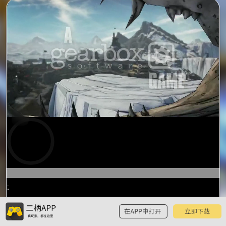
预
览
0:13
/