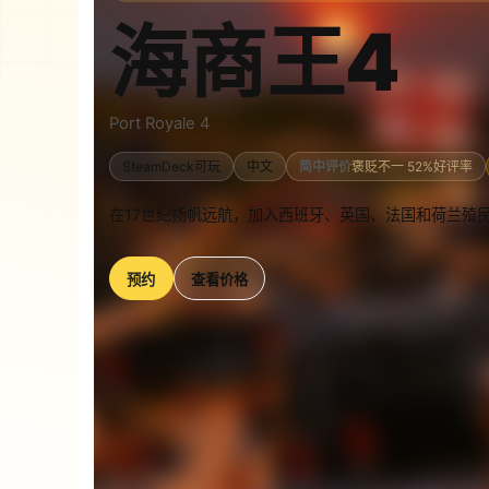
海商王4
Port Royale 4
SteamDeck可玩
中文
简中评价
褒贬不一 52%好评率
在17世纪扬帆远航，加入西班牙、英国、法国和荷兰殖
预约
查看价格