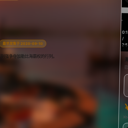
预
0:
览
/
最早发售于 2020-09-10
2:
2:
民列强争夺加勒比海霸权的行列。
已
X