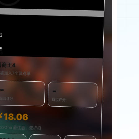
14
55
55
0%
海商王4
被加入7个游戏单
-
-
综合评分
玩过评分
￥18.06
boxOne 最优惠，无折扣