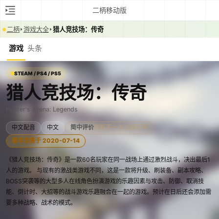
二柄移动版
二柄
游戏大全
猎人竞技场：传奇
游戏
头条
STEAM / PS4 / PS5
猎人竞技场：传奇
Hunter's Arena: Legends
中文配音
中文
简中评价
褒贬不一 51%好评率
最早发售于 2020-07-14
《猎人竞技场：传奇》是一款60名玩家在同一战场上通过激烈战斗，决出最后1
人的游戏。 与现有的激战类游戏不同，这是一款将升级、刷装备、副本攻略、
BOSS突袭等的大型多人在线角色扮演游戏的乐趣因素与攻击、防御、取消技
能、倒计时、大招等的战斗游戏乐趣融合在一起的游戏。预计在日后还会添加需
要多种战略、战术的模式。