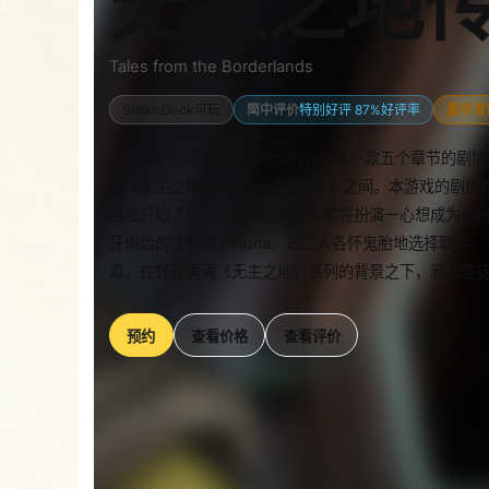
无主之地
Tales from the Borderlands
SteamDeck可玩
简中评价
特别好评 87%好评率
最早发售
《Tales from the Borderlands》是一款
在《无主之地2》和《无主之地3》之间。本游戏的剧情
错地开始了自己的冒险之旅。玩家将扮演一心想成为Handsom
牙俐齿的江湖骗子Fiona。这二人各怀鬼胎地选择联手
幕。在好评满满《无主之地》系列的背景之下，邪恶匪
预约
查看价格
查看评价