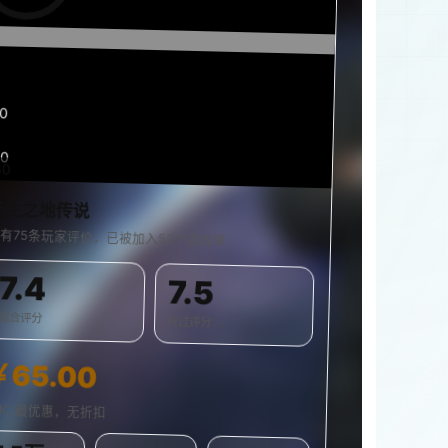
1
30
30
0%
无主之地传说
有75条玩家评价，已被加入53个游戏单
7.4
7.5
综合评分
玩过评分
￥65.00
PIC 最优惠，无折扣