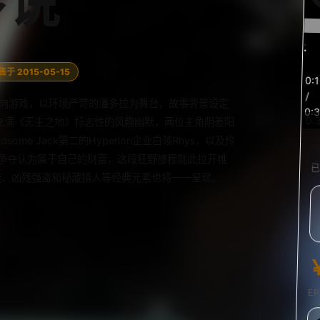
传说
预
于 2015-05-15
0:1
览
/
五个章节的剧情向游戏，以环境严苛的潘多拉为舞台，故事背景设定
0:
0:
充满《无主之地》标志性的风趣幽默，两位主角阴差阳
e Jack第二的Hyperion企业白领Rhys，以及伶
，争夺认为属于自己的财富，这段狂野旅程就此拉开帷
已
徒、凶残强盗和秘藏猎人等经典元素也将一一呈现。
E