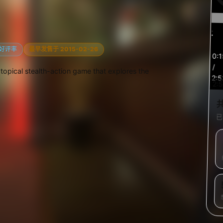
预
%好评率
最早发售于 2015-02-26
0:
览
/
opical stealth-action game that explores the
2:5
2:
已