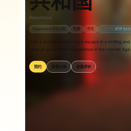
共和国
Republique
SteamDeck完全适配
免费
中文
简中评价
好评 84
Help a woman named Hope escape in a thrilling and t
perils of government surveillance in the Internet Age.
预约
查看价格
查看评价