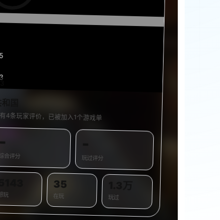
15
3
53
0%
共和国
有4条玩家评价，已被加入1个游戏单
-
-
综合评分
玩过评分
5143
35
1.3万
想玩
在玩
玩过