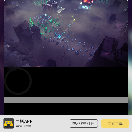
预
览
0:15
/
1:14