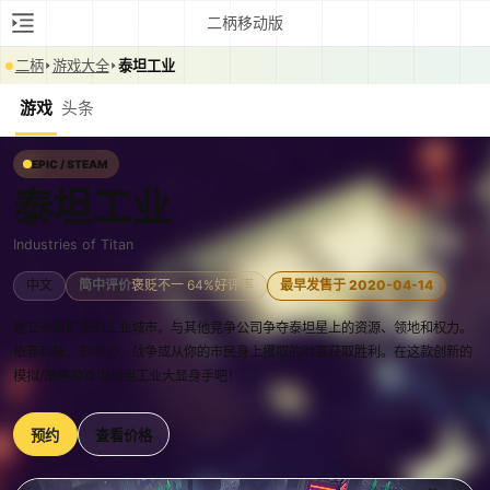
二柄移动版
二柄
游戏大全
泰坦工业
游戏
头条
EPIC / STEAM
泰坦工业
Industries of Titan
中文
简中评价
褒贬不一 64%好评率
最早发售于 2020-04-14
建立不断扩张的工业城市。与其他竞争公司争夺泰坦星上的资源、领地和权力。
依靠科技、影响力、战争或从你的市民身上攫取的财富获取胜利。在这款创新的
模拟/策略游戏中利用工业大显身手吧！
预约
查看价格
0:00