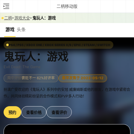
二柄移动版
二柄
游戏大全
鬼玩人：游戏
游戏
头条
PS4 / PS5 / XBOX ONE / XBOX SERIES X/S / EPIC / STEAM / SWITCH
鬼玩人：游戏
Evil Dead: The Game
简中评价
褒贬不一 62%好评率
最早发售于 2022-05-12
扮演广受欢迎的《鬼玩人》系列中的安旭 威廉姆斯或他的朋友，在游戏中紧密合
作，共同体验精彩纷呈的合作模式和PVP多人行动！
预约
查看价格
查看评价
0:00