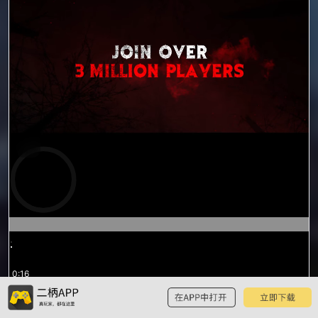
0:16
/
1:37
1:37