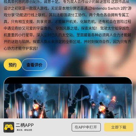
极具年代感的原创配乐，诚意十足。 专为双人合作设计的解谜冒险 这款作品从
设计之初就是一款双人游戏，无论是本地分屏还是通过Nintendo Switch 2的“游
戏分享”功能进行线上联机，其玩法都强调分工协作。两个角色各自拥有专属工
具，只有相互支援、共享资源，才能解开机关、化解危机，还有机会在冒险过程
中遇见奇妙又可爱的宇宙角色。 穿越风暴之墙，探索未知！ 驾驶太空船穿越危
机重重的小行星带，深入尘封已久的太空站，里面藏着各种必须两人合力才能解
开的谜题与陷阱。探索人类从未涉足的全新区域，并时刻保持合作，因为只有齐
心协力才能守护家园！
预约
查看评价