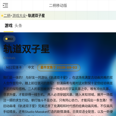
二柄移动版
二柄
游戏大全
轨道双子星
游戏
头条
NS2
轨道双子星
Orbitals
NS2实体卡
中文
最早发售于 2026-09-02
我们是一体的！ 与好友一同游玩《轨道双子星》，在这场充满复古动画风格的双
人合作冒险中，踏上前往银河的旅程！ 扮演麻希与尾村这对默契十足但经验稍显
不足的探险搭档。二人的家园被困于一场诡异的宇宙风暴之中，唯有冲出风暴、
寻求外援，才能获得一线生机。 两人必须穿越风暴、踏入未知领域，展开一场孤
注一掷的求生行动。单打独斗不是办法，只有同心协力，才能闯出一条生路！ 怀
旧动画魂 《轨道双子星》完美还原了充满昭和时代感的经典动画风格，不仅画风
手绘精良，还有Studio Massket打造的剧情演绎、日英双语全配音，以及一听便