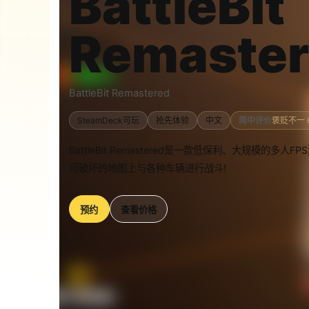
BattleBit
Remaste
BattleBit Remastered
SteamDeck可玩
抢先体验
中文
简中评价
褒贬不一 
BattleBit Remastered是一款低保利、大规模的
可破坏的地图上与各种车辆进行战斗!
预约
查看价格