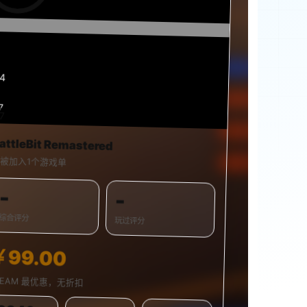
15
7
27
0%
attleBit Remastered
被加入1个游戏单
-
-
综合评分
玩过评分
￥99.00
TEAM 最优惠，无折扣