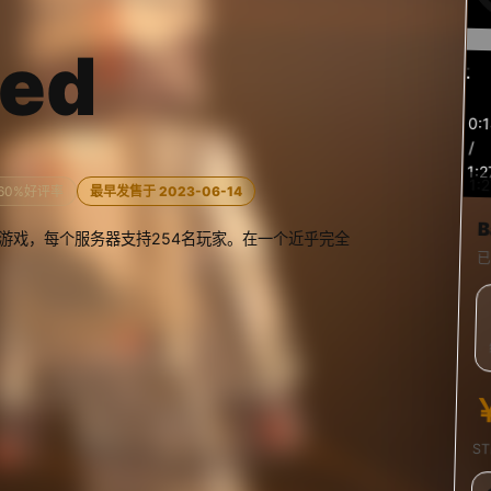
red
预
0:
览
/
1:2
1:
60%好评率
最早发售于 2023-06-14
B
多人FPS游戏，每个服务器支持254名玩家。在一个近乎完全
已
S