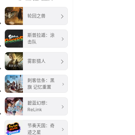
轮回之兽
斯普拉遁：涂
击队
雾影猎人
刺客信条：黑
旗 记忆重置
碧蓝幻想：
ReLink
节奏天国：奇
迹之星