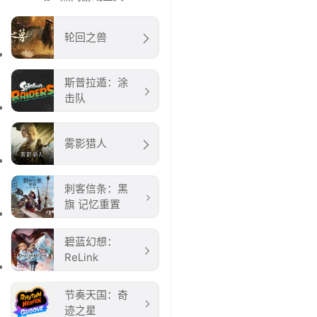
轮回之兽
斯普拉遁：涂
击队
雾影猎人
刺客信条：黑
旗 记忆重置
碧蓝幻想：
ReLink
节奏天国：奇
迹之星