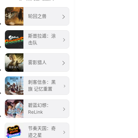
轮回之兽
斯普拉遁：涂
击队
雾影猎人
刺客信条：黑
旗 记忆重置
碧蓝幻想：
ReLink
节奏天国：奇
迹之星