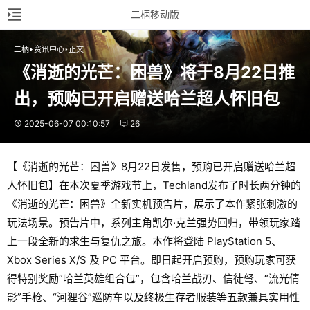
二柄移动版
二柄
资讯中心
正文
《消逝的光芒：困兽》将于8月22日推
出，预购已开启赠送哈兰超人怀旧包
2025-06-07 00:10:57
26
【《消逝的光芒：困兽》8月22日发售，预购已开启赠送哈兰超
人怀旧包】在本次夏季游戏节上，Techland发布了时长两分钟的
《消逝的光芒：困兽》全新实机预告片，展示了本作紧张刺激的
玩法场景。预告片中，系列主角凯尔·克兰强势回归，带领玩家踏
上一段全新的求生与复仇之旅。本作将登陆 PlayStation 5、
Xbox Series X/S 及 PC 平台。即日起开启预购，预购玩家可获
得特别奖励“哈兰英雄组合包”，包含哈兰战刃、信徒弩、“流光倩
影”手枪、“河狸谷”巡防车以及终极生存者服装等五款兼具实用性