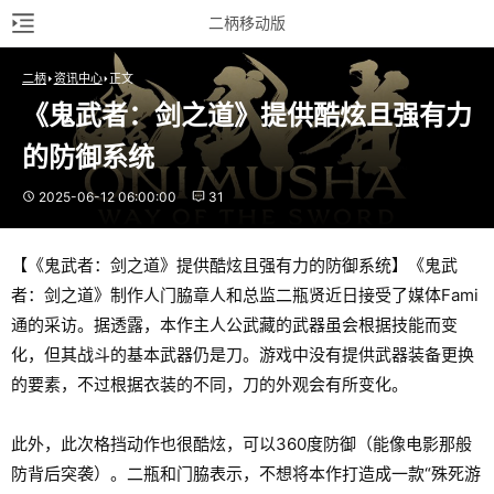
二柄移动版
二柄
资讯中心
正文
《鬼武者：剑之道》提供酷炫且强有力
的防御系统
2025-06-12 06:00:00
31
【《鬼武者：剑之道》提供酷炫且强有力的防御系统】《鬼武
者：剑之道》制作人门脇章人和总监二瓶贤近日接受了媒体Fami
通的采访。据透露，本作主人公武藏的武器虽会根据技能而变
化，但其战斗的基本武器仍是刀。游戏中没有提供武器装备更换
的要素，不过根据衣装的不同，刀的外观会有所变化。
此外，此次格挡动作也很酷炫，可以360度防御（能像电影那般
防背后突袭）。二瓶和门脇表示，不想将本作打造成一款“殊死游