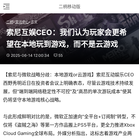
二柄移动版
二柄
资讯中心
正文
索尼互娱CEO：我们认为玩家会更希
望在本地玩到游戏，而不是云游戏
2025-06-14 12:00:34
55
【索尼与微软战略分歧：本地游戏or云游戏】索尼互动娱乐CEO
西野秀明近日在投资者会议上明确表态，尽管云游戏技术持续发
展，但"端到端网络稳定性不可控"及"高昂的单次游玩成本"使其
仍将坚守本地游戏核心战略。
与此形成鲜明对比的是，微软正加速向"全平台+订阅制"转型，不
仅将《盗贼之海》等第一方作品搬上PS5平台，更全力推进Xbox
Cloud Gaming全球布局。外媒分析指出，这标志着游戏产业两