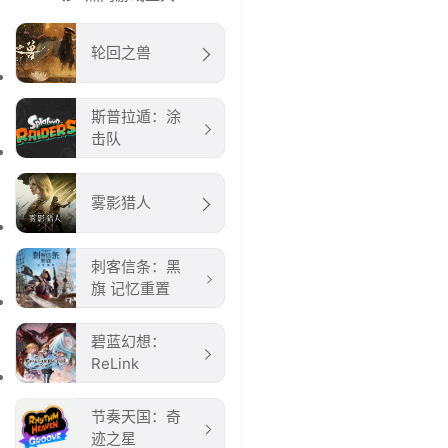
轮回之兽
斯普拉遁：涂
击队
雾影猎人
刺客信条：黑
旗 记忆重置
碧蓝幻想：
ReLink
节奏天国：奇
迹之星