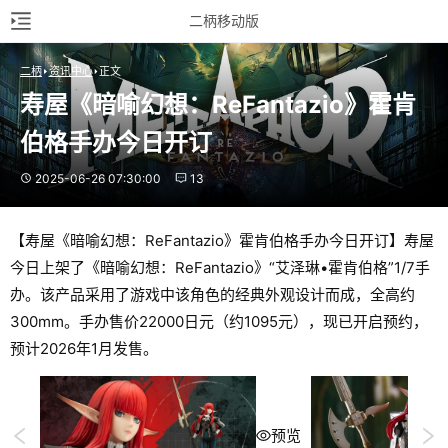
二柄移动版
二柄
资讯中心
正文
寿屋《暗喻幻想：ReFantazio》霍肯
伯格手办今日开订
2025-06-26 07:30:00
13
【寿屋《暗喻幻想：ReFantazio》霍肯伯格手办今日开订】寿屋
今日上架了《暗喻幻想：ReFantazio》“艾泽琳•霍肯伯格”1/7手
办。该产品采用了游戏中该角色的经典外观设计而成，全高约
300mm。手办售价22000日元（约1095元），现已开启预约，
预计2026年1月发售。
预览