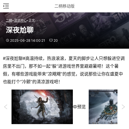
二柄移动版
二柄
资讯中心
正文
深夜尬聊
2025-06-28 14:00:21
20
#深夜尬聊#高温持续，热浪滚滚，夏天的脚步让人只想躲进空调
房里不出门，那不如一起“躲”进游戏世界里避避暑吧！这个暑
假，有哪些游戏能带来“凉飕飕”的感觉，说说那些让你在盛夏中
也能打个“冷颤”的清凉游戏吧！
预览