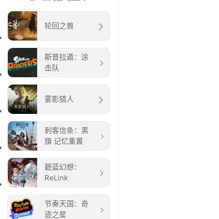
轮回之兽
斯普拉遁：涂
击队
雾影猎人
刺客信条：黑
旗 记忆重置
碧蓝幻想：
ReLink
节奏天国：奇
迹之星