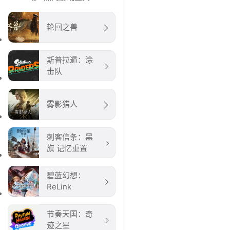
轮回之兽
斯普拉遁：涂
击队
雾影猎人
刺客信条：黑
旗 记忆重置
碧蓝幻想：
ReLink
节奏天国：奇
迹之星