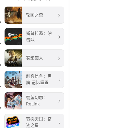
轮回之兽
斯普拉遁：涂
击队
雾影猎人
刺客信条：黑
旗 记忆重置
碧蓝幻想：
ReLink
节奏天国：奇
迹之星