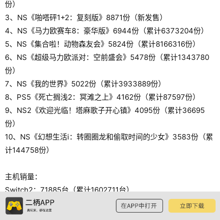
份）
3、NS《啪嗒砰1+2：复刻版》8871份（新发售）
4、NS《马力欧赛车8：豪华版》6944份（累计6373204份）
5、NS《集合啦！动物森友会》5824份（累计8166316份）
6、NS《超级马力欧派对：空前盛会》5478份（累计1343780
份）
7、NS《我的世界》5022份（累计3933889份）
8、PS5《死亡搁浅2：冥滩之上》4162份（累计87597份）
9、NS2《欢迎光临！塔麻歌子开心镇》4095份（累计36695
份）
10、NS《幻想生活i：转圈圈龙和偷取时间的少女》3583份（累
计144758份）
主机销量：
Switch2：71885台（累计1602711台）
Switch：2417台（累计20122966台）
Switch Lite：4828台（累计6609511台）