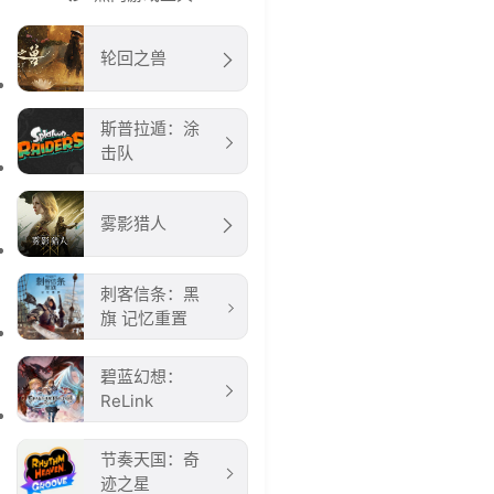
轮回之兽
斯普拉遁：涂
击队
雾影猎人
刺客信条：黑
旗 记忆重置
碧蓝幻想：
ReLink
节奏天国：奇
迹之星