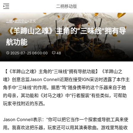
二柄移动版
二柄
资讯中心
正文
《羊蹄山之魂》主角的“三味线”拥有导
航功能
2025-07-25 06:00:00
48
【《羊蹄山之魂》主角的“三味线”拥有导航功能】《羊蹄山之
魂》创意总监Jason Connell近期在接受IGN采访时透露了本作主
角手中“三味线”的作用。据悉“笃”随身携带的这个乐器来自于她
的母亲，其功能和《对马之魂》中“行者服装”有些类似，可帮助
玩家寻找附近的东西。
Jason Connell表示：“你可以把它当作一个探索或导航工具来使
用。我喜欢这把乐器，玩家还可以用其演奏歌曲。游戏里笃能收