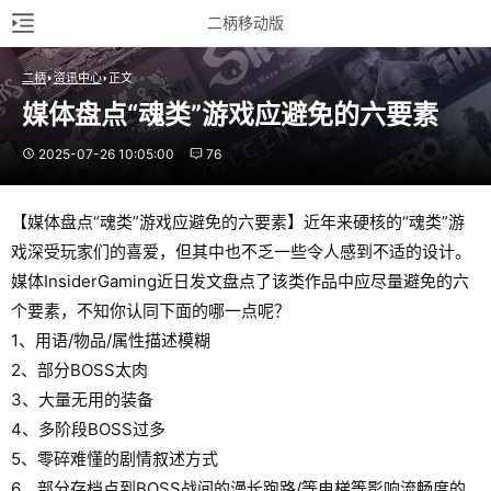
二柄移动版
二柄
资讯中心
正文
媒体盘点“魂类”游戏应避免的六要素
2025-07-26 10:05:00
76
【媒体盘点“魂类”游戏应避免的六要素】近年来硬核的“魂类”游
戏深受玩家们的喜爱，但其中也不乏一些令人感到不适的设计。
媒体InsiderGaming近日发文盘点了该类作品中应尽量避免的六
个要素，不知你认同下面的哪一点呢？
1、用语/物品/属性描述模糊
2、部分BOSS太肉
3、大量无用的装备
4、多阶段BOSS过多
5、零碎难懂的剧情叙述方式
6、部分存档点到BOSS战间的漫长跑路/等电梯等影响流畅度的