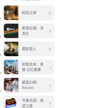
轮回之兽
斯普拉遁：涂
击队
雾影猎人
刺客信条：黑
旗 记忆重置
碧蓝幻想：
ReLink
节奏天国：奇
迹之星