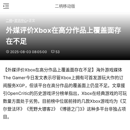
二柄移动版
二柄
资讯中心
正文
外媒评价Xbox在高分作品上覆盖面存
在不足
2025-08-03 08:05:00
53
【外媒评价Xbox在高分作品上覆盖面存在不足】海外游戏媒体
The Gamer今日发文表示尽管Xbox上拥有可首发游玩大作的订
阅服务XGP，但该平台在高分作品的覆盖面上仍显不足。文章援
引OpenCritic的历史游戏评分榜单指出，Xbox在经典游戏的可玩
数量方面处于劣势。目前榜中位居前排的几款Xbox游戏均为《艾
尔登法环》《荒野大镖客2》《博德之门3》这种多平台非独占项
目。