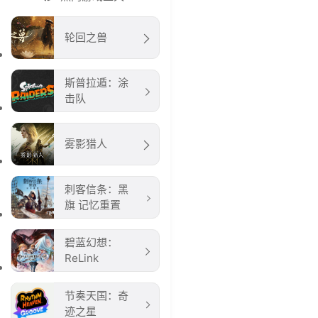
轮回之兽
斯普拉遁：涂
击队
雾影猎人
刺客信条：黑
旗 记忆重置
碧蓝幻想：
ReLink
节奏天国：奇
迹之星